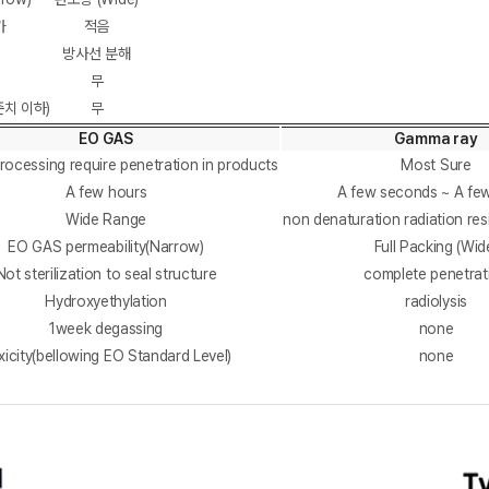
가
적음
방사선 분해
무
치 이하)
무
EO GAS
Gamma ray
ocessing require penetration in products
Most Sure
A few hours
A few seconds ~ A fe
Wide Range
non denaturation radiation res
EO GAS permeability(Narrow)
Full Packing (Wid
Not sterilization to seal structure
complete penetrat
Hydroxyethylation
radiolysis
1week degassing
none
xicity(bellowing EO Standard Level)
none