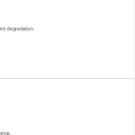
ent degradation.
vings.