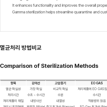
It enhances functionality and improves the overall prope
Gamma sterilization helps streamline quarantine and cus
멸균처리 방법비교
Comparison of Sterilization Methods
항목
감마선
고압증기
EO GAS
멸균 확실성
가장 확실
비교적 확실
처리제품에 EO GAS
처리시간
수초 ~ 수시간
수분
수시간
처리제품의 재질
내방사선
내열성
적용범위 많음
처리시 포장형태
완포장 (Wide)
증기 투과성 (Narrow)
EO Gas 투과성 (Nar