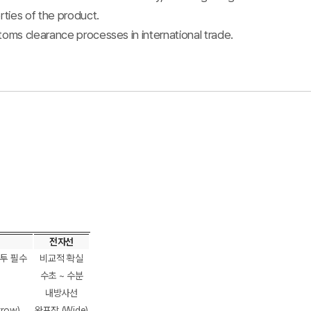
rties of the product.
toms clearance processes in international trade.
전자선
침투 필수
비교적 확실
수초 ~ 수분
내방사선
row)
완포장 (Wide)