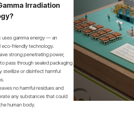
Gamma Irradiation
ogy?
 uses gamma energy — an
eco-friendly technology.
ve strong penetrating power,
 to pass through sealed packaging
 sterilize or disinfect harmful
s.
leaves no harmful residues and
rate any substances that could
 the human body.