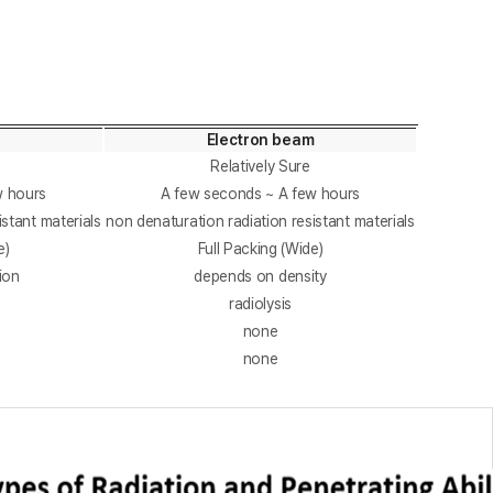
Electron beam
Relatively Sure
w hours
A few seconds ~ A few hours
istant materials
non denaturation radiation resistant materials
e)
Full Packing (Wide)
ion
depends on density
radiolysis
none
none